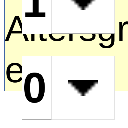
1 Er
Altersg
ein.
0 Tee