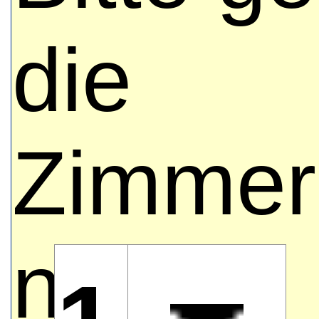
ausschl
die
zu
Zimmer
Testzw
nach